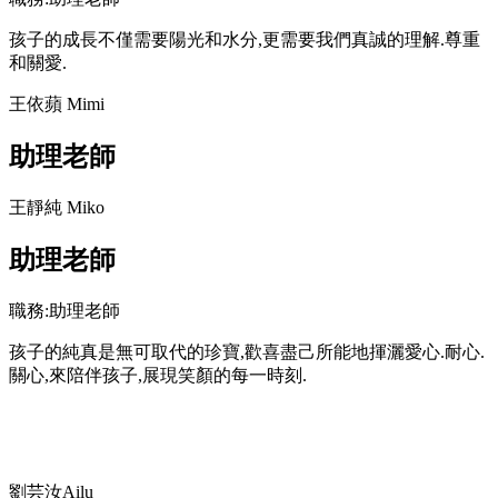
孩子的成長不僅需要陽光和水分,更需要我們真誠的理解.尊重
和關愛.
王依蘋 Mimi
助理老師
王靜純 Miko
助理老師
職務:助理老師
孩子的純真是無可取代的珍寶,歡喜盡己所能地揮灑愛心.耐心.
關心,來陪伴孩子,展現笑顏的每一時刻.
劉芸汝Ailu