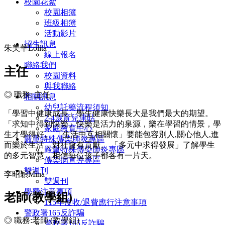
校園花絮
校園相簿
班級相簿
活動影片
招生訊息
朱美華Lolita
線上報名
聯絡我們
主任
校園資料
與我聯絡
◎
職務: 主任
相關訊息
幼兒託藥流程須知
「學習中健康成長」學生健康快樂長大是我們最大的期望。
2-4歲育兒津貼
「求知中得到快樂」快樂是活力的泉源，樂在學習的情景，學
家庭教育中心
生才學得好。 「生活中互相關懷」要能包容別人,關心他人,進
嚴重特殊傳染肺炎專區
而樂於生活，對社會有貢獻。 「多元中求得發展」了解學生
嚴重特殊傳染肺炎專區
的多元智慧，相信每位孩子都各有一片天。
傳染病宣導專區
雙週刊
李昭穎Mina
雙週刊
學費注意事項
老師(教學組)
115年度收/退費應行注意事項
警政署165反詐騙
◎ 職務:老師 (教學組)
警政署165反詐騙