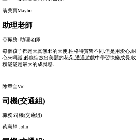
翁美寶Maybo
助理老師
◎職務: 助理老師
每個孩子都是天真無邪的天使,性格特質皆不同,但是用愛心,耐
心來呵護,必能綻放出美麗的花朵,透過遊戲中學習快樂成長,收
穫滿滿是最大的成就感.
陳章全Vic
司機(交通組)
職務:司機(交通組)
蔡憲輝 John