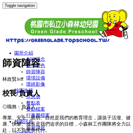
Toggle navigation
園所介紹
創校理念
師資陣容
教學特色
師資陣容
環境設備
林政賢Jeff
環繞影像
校園生活
校長/負責人
作息表
餐點表
◎職務：負責人
餐點檔案
行事曆檔案
專業、安全、親切、自然是我們的教育理念，讓孩子活潑、健
校園訊息
康、快樂、成長是我們追求的目標，小森林工作團隊將全力以
最新消息
赴，以不負家長托付。