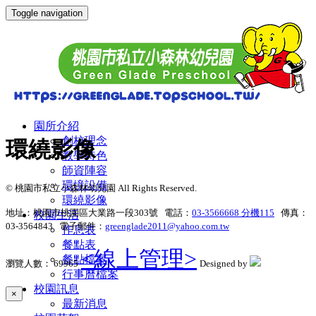
Toggle navigation
園所介紹
創校理念
環繞影像
教學特色
師資陣容
環境設備
© 桃園市私立小森林幼兒園 All Rights Reserved.
環繞影像
地址：桃園市桃園區大業路一段303號 電話：
03-3566668 分機115
傳真：
校園生活
03-3564843 電子郵件：
greenglade2011@yahoo.com.tw
作息表
餐點表
<線上管理>
餐點檔案
瀏覽人數： 69965
Designed by
行事曆檔案
校園訊息
×
最新消息