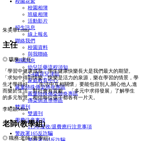
校園花絮
校園相簿
班級相簿
活動影片
招生訊息
朱美華Lolita
線上報名
聯絡我們
主任
校園資料
與我聯絡
◎
職務: 主任
相關訊息
幼兒託藥流程須知
「學習中健康成長」學生健康快樂長大是我們最大的期望。
2-4歲育兒津貼
「求知中得到快樂」快樂是活力的泉源，樂在學習的情景，學
家庭教育中心
生才學得好。 「生活中互相關懷」要能包容別人,關心他人,進
嚴重特殊傳染肺炎專區
而樂於生活，對社會有貢獻。 「多元中求得發展」了解學生
嚴重特殊傳染肺炎專區
的多元智慧，相信每位孩子都各有一片天。
傳染病宣導專區
雙週刊
李昭穎Mina
雙週刊
學費注意事項
老師(教學組)
115年度收/退費應行注意事項
警政署165反詐騙
◎ 職務:老師 (教學組)
警政署165反詐騙