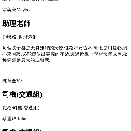
翁美寶Maybo
助理老師
◎職務: 助理老師
每個孩子都是天真無邪的天使,性格特質皆不同,但是用愛心,耐
心來呵護,必能綻放出美麗的花朵,透過遊戲中學習快樂成長,收
穫滿滿是最大的成就感.
陳章全Vic
司機(交通組)
職務:司機(交通組)
蔡憲輝 John