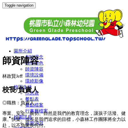
Toggle navigation
園所介紹
創校理念
師資陣容
教學特色
師資陣容
環境設備
林政賢Jeff
環繞影像
校園生活
校長/負責人
作息表
餐點表
◎職務：負責人
餐點檔案
行事曆檔案
專業、安全、親切、自然是我們的教育理念，讓孩子活潑、健
校園訊息
康、快樂、成長是我們追求的目標，小森林工作團隊將全力以
最新消息
赴，以不負家長托付。