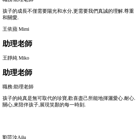
孩子的成長不僅需要陽光和水分,更需要我們真誠的理解.尊重
和關愛.
王依蘋 Mimi
助理老師
王靜純 Miko
助理老師
職務:助理老師
孩子的純真是無可取代的珍寶,歡喜盡己所能地揮灑愛心.耐心.
關心,來陪伴孩子,展現笑顏的每一時刻.
劉芸汝Ailu